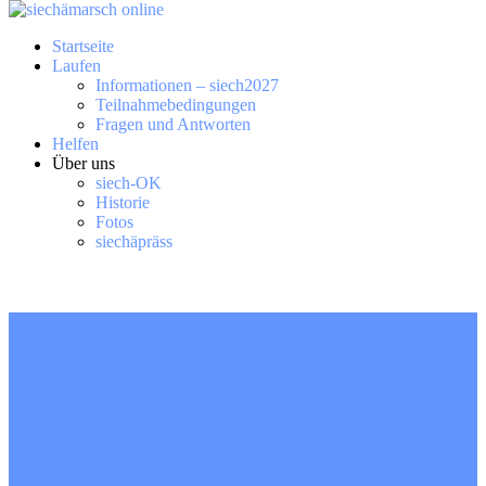
Startseite
Laufen
Informationen – siech2027
Teilnahmebedingungen
Fragen und Antworten
Helfen
Über uns
siech-OK
Historie
Fotos
siechäpräss