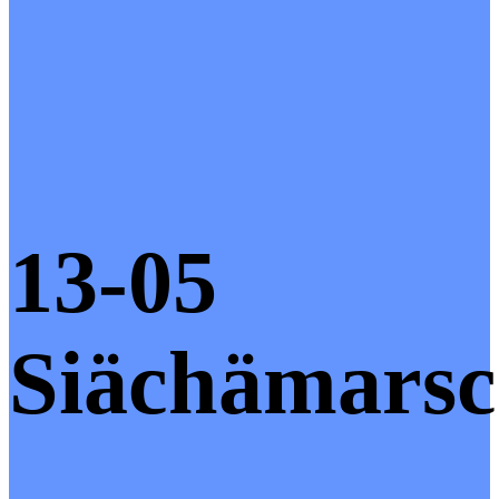
13-05
Siächämars