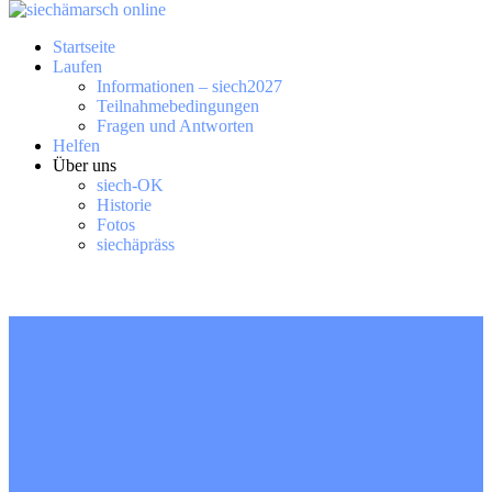
Startseite
Laufen
Informationen – siech2027
Teilnahmebedingungen
Fragen und Antworten
Helfen
Über uns
siech-OK
Historie
Fotos
siechäpräss