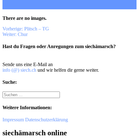
There are no images.
Beitragsnavigation
Vorheriger
Vorherige:
Plitsch – TG
Nächster
Beitrag:
Weiter:
Chur
Beitrag:
Hast du Fragen oder Anregungen zum siechämarsch?
Sende uns eine E-Mail an
info (@) siech.ch
und wir helfen dir gerne weiter.
Suche:
Suche
nach:
Weitere Informationen:
Impressum
Datenschutzerklärung
siechämarsch online