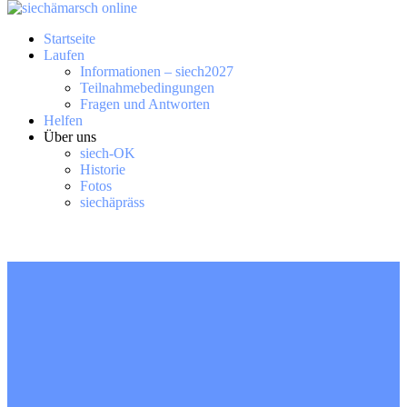
Startseite
Laufen
Informationen – siech2027
Teilnahmebedingungen
Fragen und Antworten
Helfen
Über uns
siech-OK
Historie
Fotos
siechäpräss