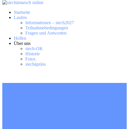
Startseite
Laufen
Informationen – siech2027
Teilnahmebedingungen
Fragen und Antworten
Helfen
Über uns
siech-OK
Historie
Fotos
siechäpräss