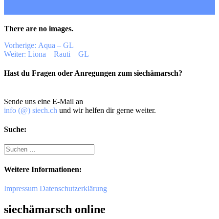
There are no images.
Beitragsnavigation
Vorheriger
Vorherige:
Aqua – GL
Nächster
Beitrag:
Weiter:
Liona – Rauti – GL
Beitrag:
Hast du Fragen oder Anregungen zum siechämarsch?
Sende uns eine E-Mail an
info (@) siech.ch
und wir helfen dir gerne weiter.
Suche:
Suche
nach:
Weitere Informationen:
Impressum
Datenschutzerklärung
siechämarsch online