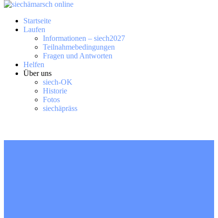
Startseite
Laufen
Informationen – siech2027
Teilnahmebedingungen
Fragen und Antworten
Helfen
Über uns
siech-OK
Historie
Fotos
siechäpräss