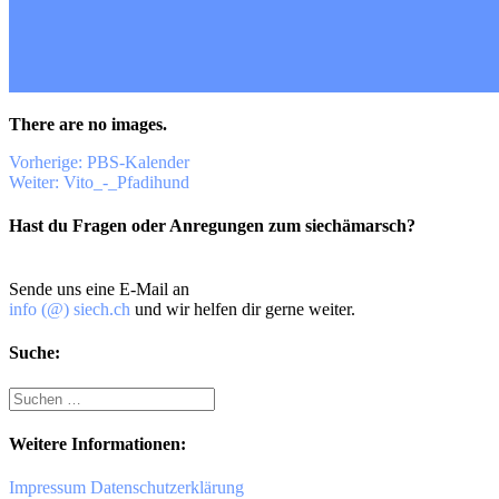
There are no images.
Beitragsnavigation
Vorheriger
Vorherige:
PBS-Kalender
Nächster
Beitrag:
Weiter:
Vito_-_Pfadihund
Beitrag:
Hast du Fragen oder Anregungen zum siechämarsch?
Sende uns eine E-Mail an
info (@) siech.ch
und wir helfen dir gerne weiter.
Suche:
Suche
nach:
Weitere Informationen:
Impressum
Datenschutzerklärung