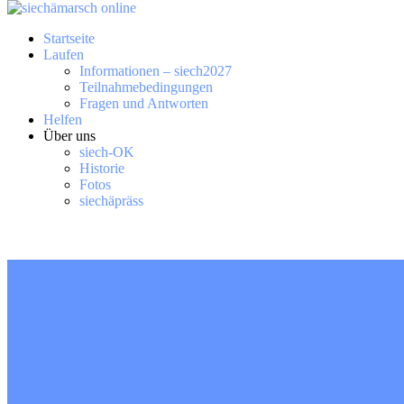
Startseite
Laufen
Informationen – siech2027
Teilnahmebedingungen
Fragen und Antworten
Helfen
Über uns
siech-OK
Historie
Fotos
siechäpräss