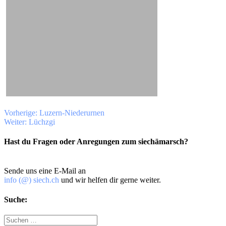
Beitragsnavigation
Vorheriger
Vorherige:
Luzern-Niederurnen
Nächster
Beitrag:
Weiter:
Lüchzgi
Beitrag:
Hast du Fragen oder Anregungen zum siechämarsch?
Sende uns eine E-Mail an
info (@) siech.ch
und wir helfen dir gerne weiter.
Suche:
Suche