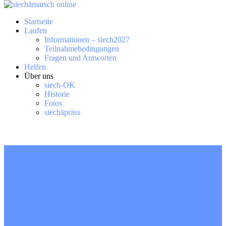
Startseite
Laufen
Informationen – siech2027
Teilnahmebedingungen
Fragen und Antworten
Helfen
Über uns
siech-OK
Historie
Fotos
siechäpräss